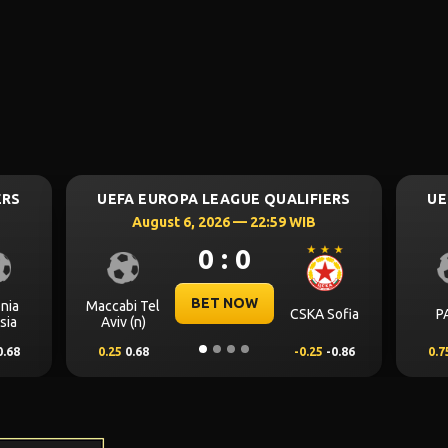
TOKYO
HONGKONG
MEXICO
TOTO MACAU
TOTO WUHA
1634
1739
9027
2153
059
5/8/2026
5/8/2026
5/8/2026
6/8/2026
6/8/2026
ERS
UEFA EUROPA LEAGUE QUALIFIERS
UE
August 6, 2026 — 22:00 WIB
0 : 0
BET NOW
CS
t of
Red
KuPS
Universitatea
thian
Sal
Craiova
-0.94
0.7
-0.25
-0.97
0.25
0.79