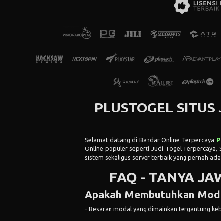
PLUSTOGEL SITUS 
Selamat datang di Bandar Online Terpercaya
P
Online populer seperti Judi Togel Terpercaya,
sistem sekaligus server terbaik yang pernah a
FAQ - TANYA J
Apakah Membutuhkan Modal
- Besaran modal yang dimainkan tergantung ke