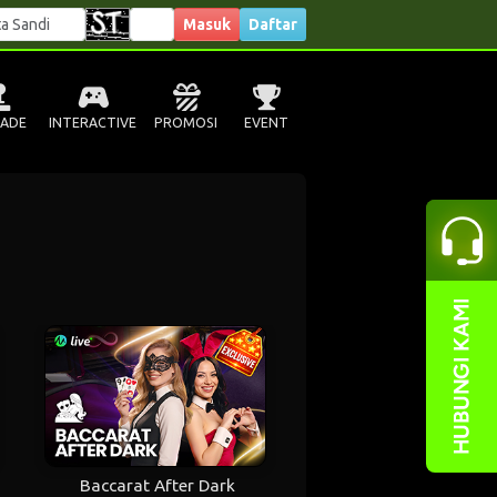
rang !!!
Dapatkan BONUS NEW MEMBER SLOT 100% ( Max Bonus 100.000
Masuk
Daftar
ADE
INTERACTIVE
PROMOSI
EVENT
Baccarat After Dark