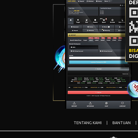
TENTANG KAMI
|
BANTUAN
|