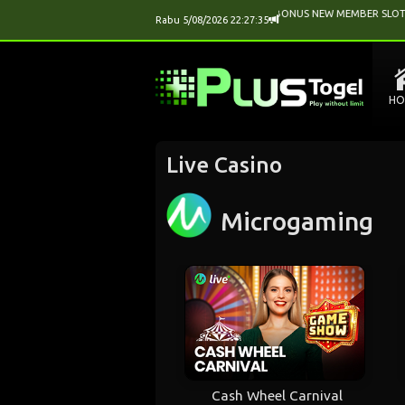
Dapatkan BONUS NEW MEMBER SLOT 100% ( Max
Rabu 5/08/2026 22:27:36
HO
Live Casino
Microgaming
Cash Wheel Carnival