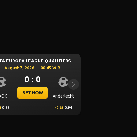
N
1
FA EUROPA LEAGUE QUALIFIERS
August 7, 2026 — 00:00 WIB
0 : 0
Next
BET NOW
 Bull
Pafos FC
zburg
5
0.62
-0.75
-0.80