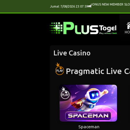
Dapatkan BONUS NEW MEMBER SLOT 100% ( M
Jumat 7/08/2026 23:08:00
HO
Live Casino
Pragmatic Live C
Spaceman