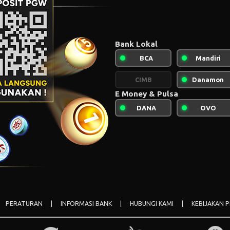
Bank Lokal
BCA
Mandiri
CIMB
Danamon
E Money & Pulsa
DANA
OVO
PERATURAN
|
INFORMASI BANK
|
HUBUNGI KAMI
|
KEBIJAKAN P