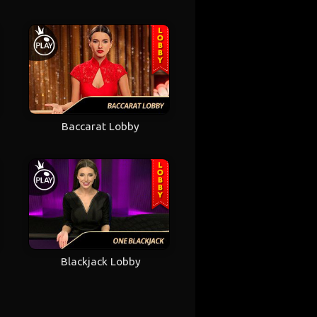
Baccarat Lobby
Blackjack Lobby