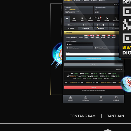
TENTANG KAMI
|
BANTUAN
|