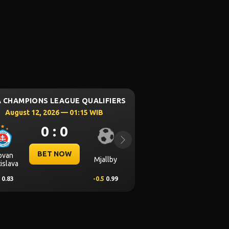
FOOTBALL F24 INTERNATIONAL
FRIENDLY
August 8, 2026 — 05:45 WIB
0 : 3
Next
BET NOW
elgium
e-Poland
0
-0.76
0.00
0.52