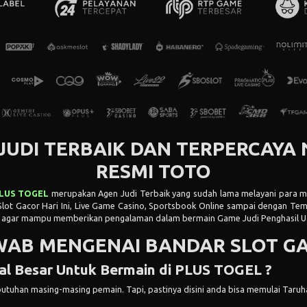
JUDI TERBAIK DAN TERPERCAYA N
RESMI TOTO
LUS TOGEL
merupakan Agen Judi Terbaik yang sudah lama melayani para
 Slot Gacor Hari Ini, Live Game Casino, Sportsbook Online sampai dengan T
da agar mampu memberikan pengalaman dalam bermain Game Judi Penghasil Uan
AWAB MENGENAI BANDAR SLOT G
 Besar Untuk Bermain di PLUS TOGEL ?
butuhan masing-masing pemain. Tapi, pastinya disini anda bisa memulai Tar