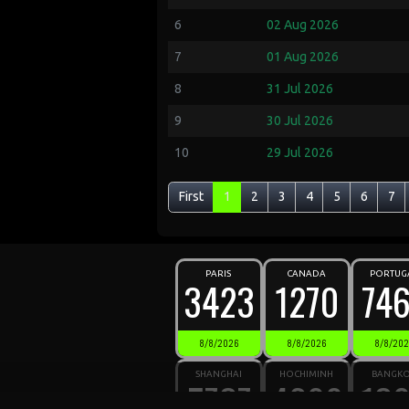
6
02 Aug 2026
7
01 Aug 2026
8
31 Jul 2026
9
30 Jul 2026
10
29 Jul 2026
First
1
2
3
4
5
6
7
PARIS
CANADA
PORTUG
3423
1270
74
8/8/2026
8/8/2026
8/8/20
SHANGHAI
HOCHIMINH
BANGK
5737
4698
13