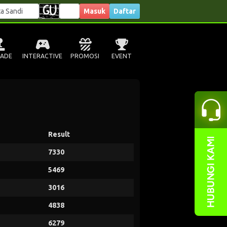
Sekarang !!!
Dapatkan BONUS NEW MEMBER SLOT 100% ( Max Bonus 100.
Masuk
Daftar
ADE
INTERACTIVE
PROMOSI
EVENT
Result
7330
5469
3016
4838
6279