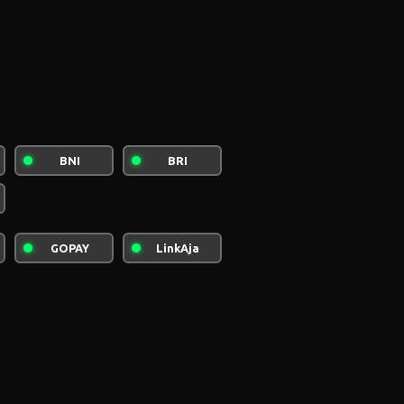
BNI
BRI
GOPAY
LinkAja