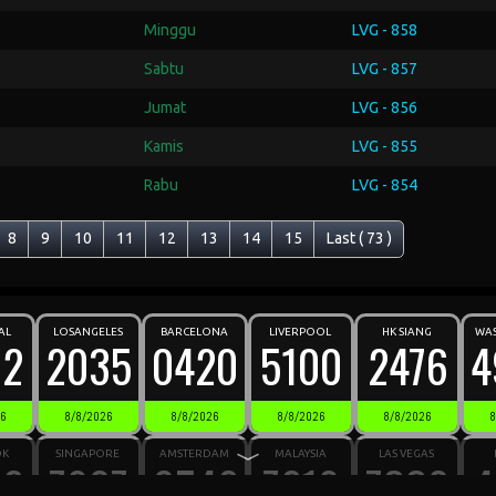
Minggu
LVG - 858
Sabtu
LVG - 857
Jumat
LVG - 856
Kamis
LVG - 855
Rabu
LVG - 854
8
9
10
11
12
13
14
15
Last ( 73 )
AL
LOSANGELES
BARCELONA
LIVERPOOL
HK SIANG
WA
62
2035
0420
5100
2476
4
26
8/8/2026
8/8/2026
8/8/2026
8/8/2026
8
OK
SINGAPORE
AMSTERDAM
MALAYSIA
LAS VEGAS
92
7907
0542
7218
7330
4