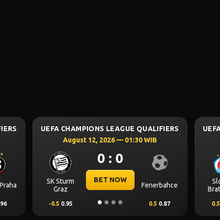
26
7/8/2026
7/8/2026
7/8/2026
7/8/2026
7
HONGKONG
MEXICO
TOTO MACAU
TOTO WUHAN
6011
3001
4072
4280
7/8/2026
7/8/2026
8/8/2026
8/8/2026
FA CHAMPIONS LEAGUE QUALIFIERS
E-FOOTBALL F24 E
August 11, 2026 — 22:59 WIB
August 8, 20
0 : 0
1 
BET NOW
BET
Union Saint-
do Glimt
e-RB Leipzig
Gilloise
0.75
0.82
-0.75
1.00
1
0.52