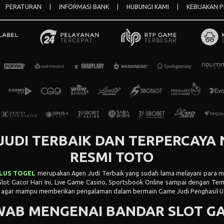
PERATURAN
|
INFORMASI BANK
|
HUBUNGI KAMI
|
KEBIJAKAN P
JUDI TERBAIK DAN TERPERCAYA N
RESMI TOTO
LUS TOGEL
merupakan Agen Judi Terbaik yang sudah lama melayani para
 Slot Gacor Hari Ini, Live Game Casino, Sportsbook Online sampai dengan T
da agar mampu memberikan pengalaman dalam bermain Game Judi Penghasil Uan
AWAB MENGENAI BANDAR SLOT G