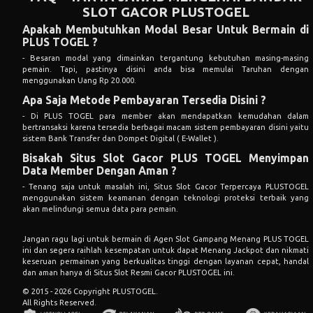
SLOT GACOR PLUSTOGEL
Apakah Membutuhkan Modal Besar Untuk Bermain di
PLUS TOGEL ?
- Besaran modal yang dimainkan tergantung kebutuhan masing-masing
pemain. Tapi, pastinya disini anda bisa memulai Taruhan dengan
menggunakan Uang Rp 20.000.
Apa Saja Metode Pembayaran Tersedia Disini ?
- Di PLUS TOGEL para member akan mendapatkan kemudahan dalam
bertransaksi karena tersedia berbagai macam sistem pembayaran disini yaitu
sistem Bank Transfer dan Dompet Digital ( E-Wallet ).
Bisakah Situs Slot Gacor PLUS TOGEL Menyimpan
Data Member Dengan Aman ?
- Tenang saja untuk masalah ini, Situs Slot Gacor Terpercaya PLUSTOGEL
menggunakan sistem keamanan dengan teknologi proteksi terbaik yang
akan melindungi semua data para pemain.
Jangan ragu lagi untuk bermain di Agen Slot Gampang Menang PLUS TOGEL
ini dan segera raihlah kesempatan untuk dapat Menang Jackpot dan nikmati
keseruan permainan yang berkualitas tinggi dengan layanan cepat, handal
dan aman hanya di Situs Slot Resmi Gacor PLUSTOGEL ini.
© 2015 - 2026 Copyright PLUSTOGEL.
All Rights Reserved.