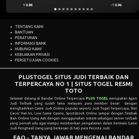
-0.5
0.95
0.5
0.87
TENTANG KAMI
BANTUAN
PERATURAN
INFORMASI BANK
HUBUNGI KAMI
KEBIJAKAN PRIVASI
PERSETUJUAN COOKIES
PLUSTOGEL SITUS JUDI TERBAIK DAN
TERPERCAYA NO 1 | SITUS TOGEL RESMI
TOTO
Selamat datang di Bandar Online Terpercaya
PLUS TOGEL
merupakan Agen
Judi Terbaik yang sudah lama melayani para member besar dengan
menghadirkan Game Judi Online populer seperti Judi Togel Terpercaya, Slot
Gacor Hari Ini, Live Game Casino, Sportsbook Online sampai dengan Tembak
Ikan Online Uang Asli dengan menggunakan sistem sekaligus server terbaik
yang pernah ada agar mampu memberikan pengalaman dalam bermain Game
Judi Penghasil Uang yang berkesan di hati para Pecinta Judi.
FAQ - TANYA JAWAB MENGENAI BANDAR