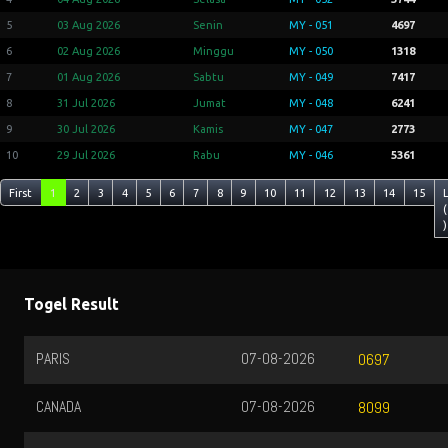
5
03 Aug 2026
Senin
MY - 051
4697
6
02 Aug 2026
Minggu
MY - 050
1318
7
01 Aug 2026
Sabtu
MY - 049
7417
8
31 Jul 2026
Jumat
MY - 048
6241
9
30 Jul 2026
Kamis
MY - 047
2773
10
29 Jul 2026
Rabu
MY - 046
5361
First
1
2
3
4
5
6
7
8
9
10
11
12
13
14
15
(
)
Togel Result
PARIS
07-08-2026
S
0697
CANADA
07-08-2026
H
8099