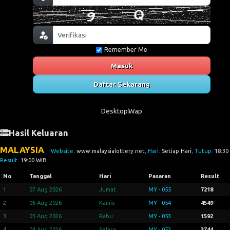
Remember Me
Masuk
Daftar Sekarang
Desktop
Wap
Hasil Keluaran
MALAYSIA
Website:
www.malaysialottery.net
, Hari:
Setiap Hari
, Tutup:
18:30
Result:
19:00 WIB
No
Tanggal
Hari
Pasaran
Result
1
07 Aug 2026
Jumat
MY - 055
7218
2
06 Aug 2026
Kamis
MY - 054
4549
3
05 Aug 2026
Rabu
MY - 053
1592
4
04 Aug 2026
Selasa
MY - 052
3744