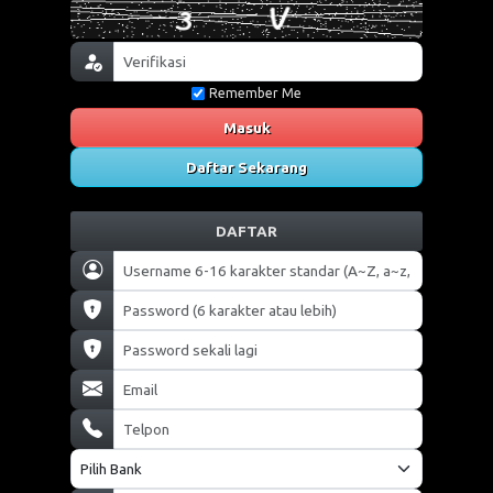
Remember Me
Masuk
Daftar Sekarang
DAFTAR