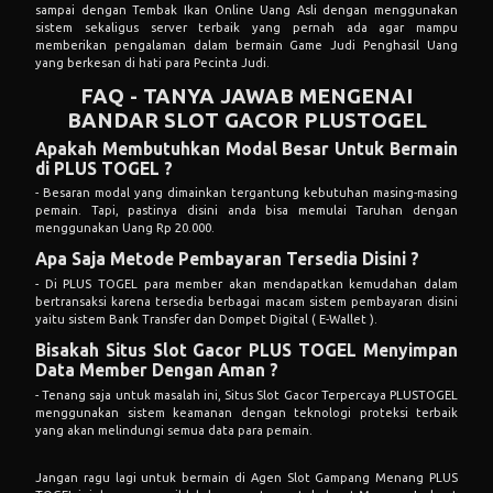
sampai dengan Tembak Ikan Online Uang Asli dengan menggunakan
sistem sekaligus server terbaik yang pernah ada agar mampu
memberikan pengalaman dalam bermain Game Judi Penghasil Uang
yang berkesan di hati para Pecinta Judi.
FAQ - TANYA JAWAB MENGENAI
BANDAR SLOT GACOR PLUSTOGEL
Apakah Membutuhkan Modal Besar Untuk Bermain
di PLUS TOGEL ?
- Besaran modal yang dimainkan tergantung kebutuhan masing-masing
pemain. Tapi, pastinya disini anda bisa memulai Taruhan dengan
menggunakan Uang Rp 20.000.
Apa Saja Metode Pembayaran Tersedia Disini ?
- Di PLUS TOGEL para member akan mendapatkan kemudahan dalam
bertransaksi karena tersedia berbagai macam sistem pembayaran disini
yaitu sistem Bank Transfer dan Dompet Digital ( E-Wallet ).
Bisakah Situs Slot Gacor PLUS TOGEL Menyimpan
Data Member Dengan Aman ?
- Tenang saja untuk masalah ini, Situs Slot Gacor Terpercaya PLUSTOGEL
menggunakan sistem keamanan dengan teknologi proteksi terbaik
yang akan melindungi semua data para pemain.
Jangan ragu lagi untuk bermain di Agen Slot Gampang Menang PLUS