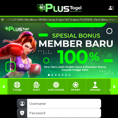
R SLOT 100% ( Max Bonus 100.000 ) hanya di Agen Slot Tergacor PLUSTOGEL. Klaim Bonus Anda Sekaran
TOGEL
SLOT
LIVE CASINO
SPORT
ARCADE
SABU