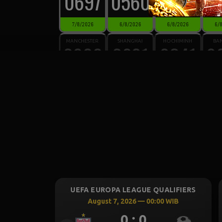
0697
0560
9239
3
7/8/2026
6/8/2026
6/8/2026
6/
MANCHESTER
SHANGHAI
HOCHIMINH
BA
6900
6201
8341
9
6/8/2026
6/8/2026
6/8/2026
6/
TOKYO
0878
6/8/2026
LEAGUE QUALIFIERS
UEFA EUROPA LEAGUE QUALIF
2026 — 02:00 WIB
August 7, 2026 — 00:45 WIB
0 : 0
0 : 1