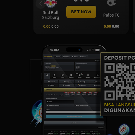
Previous
ET NOW
BET NOW
Heart of
PAOK
Ande
Midlothian
-2.5
0.99
0.5
0.68
-0.5