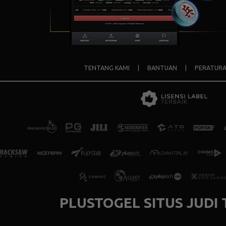
TENTANG KAMI
|
BANTUAN
|
PERATUR
PLUSTOGEL SITUS JUDI 