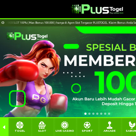
% ( Max Bonus 100.000 ) hanya di Agen Slot Tergacor PLUSTOGEL. Klaim Bonus Anda Sekarang !!!
TOGEL
SLOT
LIVE CASINO
SPORT
ARCADE
SABU