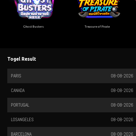
Ghost Busters
Treasure of Pirate
Togel Result
MANCHESTER
08-08-2026
SHANGHAI
08-08-2026
HOCHIMINH
08-08-2026
BANGKOK
08-08-2026
SINGAPORE
08-08-2026