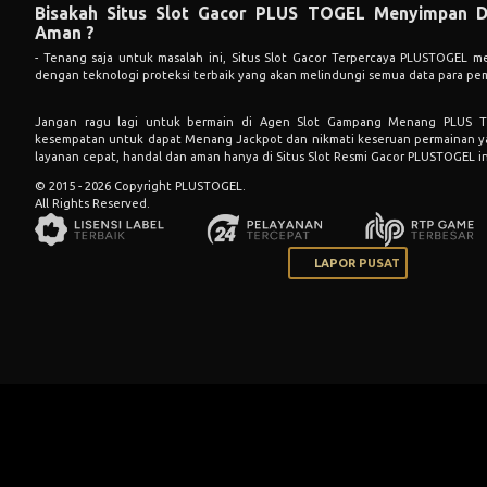
Bisakah Situs Slot Gacor PLUS TOGEL Menyimpan 
Aman ?
- Tenang saja untuk masalah ini, Situs Slot Gacor Terpercaya PLUSTOGEL
dengan teknologi proteksi terbaik yang akan melindungi semua data para pe
Jangan ragu lagi untuk bermain di Agen Slot Gampang Menang PLUS TO
kesempatan untuk dapat Menang Jackpot dan nikmati keseruan permainan ya
layanan cepat, handal dan aman hanya di Situs Slot Resmi Gacor PLUSTOGEL in
© 2015 - 2026 Copyright PLUSTOGEL.
All Rights Reserved.
LAPOR PUSAT