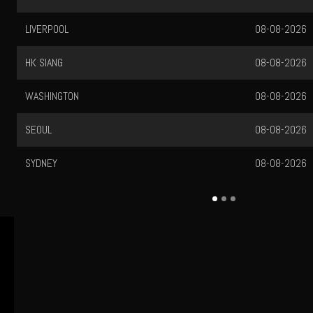
AMSTERDAM
08-08-2026
MALAYSIA
08-08-2026
LAS VEGAS
08-08-2026
BRAZIL
08-08-2026
LONDON
08-08-2026