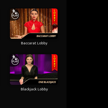
Baccarat Lobby
Blackjack Lobby