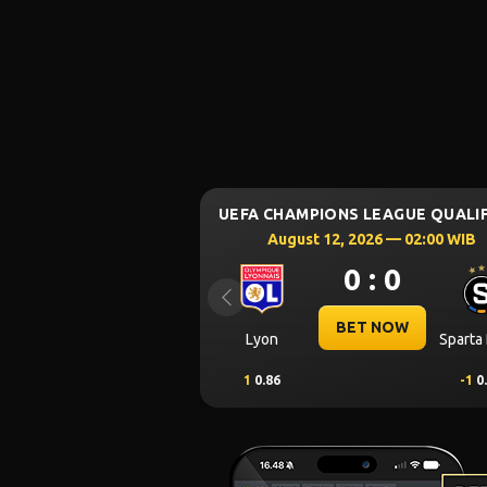
UEFA CHAMPIONS LEAGUE QUALIF
August 11, 2026 — 22:59 WIB
0 : 0
Previous
BET NOW
Union 
Bodo Glimt
Gill
0.75
0.82
-0.75