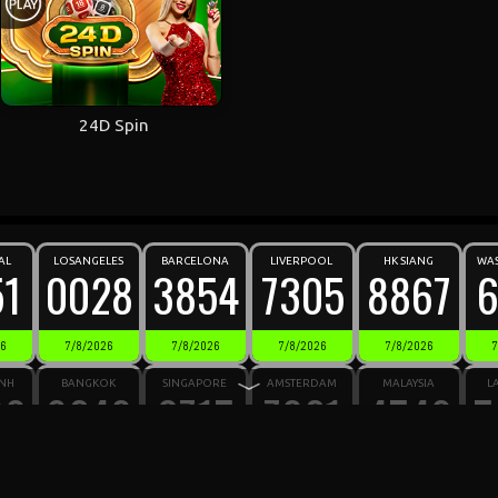
24D Spin
AL
LOSANGELES
BARCELONA
LIVERPOOL
HK SIANG
WA
51
0028
3854
7305
8867
6
26
7/8/2026
7/8/2026
7/8/2026
7/8/2026
7
INH
BANGKOK
SINGAPORE
AMSTERDAM
MALAYSIA
L
98
9248
0715
7821
4549
5
26
6/8/2026
5/8/2026
6/8/2026
6/8/2026
6