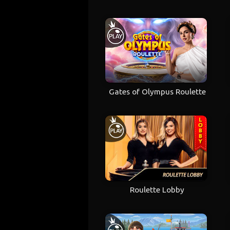
Gates of Olympus Roulette
Roulette Lobby