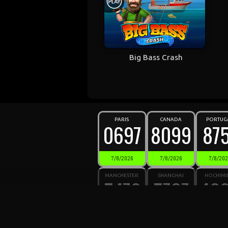
Big Bass Crash
PARIS
CANADA
PORTUG
0697
8099
87
7/8/2026
7/8/2026
7/8/20
MANCHESTER
SHANGHAI
HOCHIM
5470
5737
46
7/8/2026
7/8/2026
7/8/20