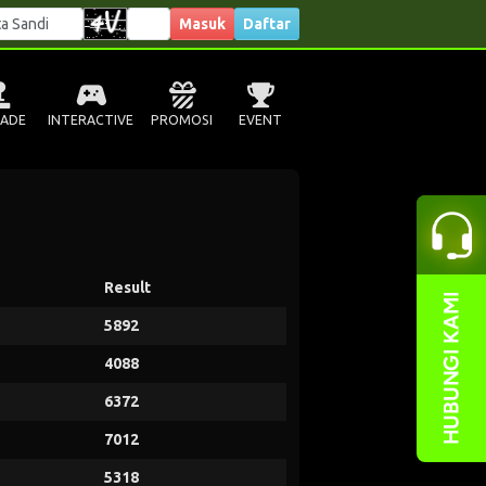
Sekarang !!!
Dapatkan BONUS NEW MEMBER SLOT 100% ( Max Bonus 100.
Masuk
Daftar
ADE
INTERACTIVE
PROMOSI
EVENT
Result
5892
4088
6372
7012
5318