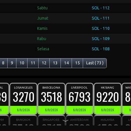
Sabtu
SOL - 112
Jumat
SOL - 111
Kamis
SOL - 110
Rabu
SOL - 109
Selasa
SOL - 108
8
9
10
11
12
13
14
15
Last ( 73 )
AL
LOSANGELES
BARCELONA
LIVERPOOL
HK SIANG
WA
39
3270
3518
6793
9220
8
26
6/8/2026
6/8/2026
6/8/2026
6/8/2026
6
INH
BANGKOK
SINGAPORE
AMSTERDAM
MALAYSIA
L
52
7543
0715
6769
1592
3