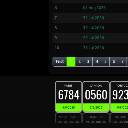
6
01 Aug 2026
7
31 Jul 2026
8
30 Jul 2026
9
29 Jul 2026
10
28 Jul 2026
First
1
2
3
4
5
6
7
PARIS
CANADA
PORTUG
6784
0560
92
6/8/2026
6/8/2026
6/8/20
MANCHESTER
SHANGHAI
HOCHIM
6900
7850
92